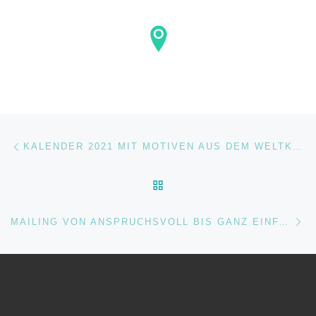
Beitragsnavigation
Vorheriger Beitrag
KALENDER 2021 MIT MOTIVEN AUS DEM WELTKULTURERBE
ZURÜCK ZUR BEITRAGSL
Nä
MAILING VON ANSPRUCHSVOLL BIS GANZ EINFACH