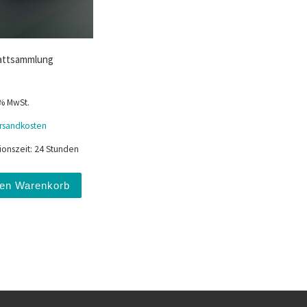
attsammlung
 % MwSt.
rsandkosten
ionszeit:
24 Stunden
den Warenkorb