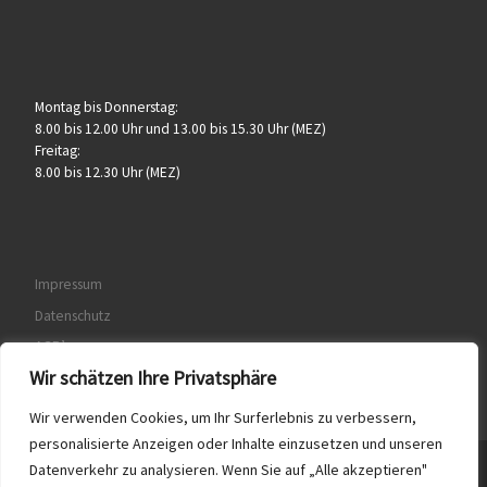
Montag bis Donnerstag:
8.00 bis 12.00 Uhr und 13.00 bis 15.30 Uhr (MEZ)
Freitag:
8.00 bis 12.30 Uhr (MEZ)
Impressum
Datenschutz
AGB’s
Wir schätzen Ihre Privatsphäre
Wir verwenden Cookies, um Ihr Surferlebnis zu verbessern,
personalisierte Anzeigen oder Inhalte einzusetzen und unseren
Datenverkehr zu analysieren. Wenn Sie auf „Alle akzeptieren"
© 2026
Druckerei & Verlag K. Urlaub GmbH
– Alle Rechte