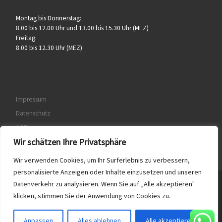
Montag bis Donnerstag:
8.00 bis 12.00 Uhr und 13.00 bis 15.30 Uhr (MEZ)
Freitag:
8.00 bis 12.30 Uhr (MEZ)
Impressum
Datenschutz
AGB’s
Wir schätzen Ihre Privatsphäre
Wir verwenden Cookies, um Ihr Surferlebnis zu verbessern,
personalisierte Anzeigen oder Inhalte einzusetzen und unseren
Datenverkehr zu analysieren. Wenn Sie auf „Alle akzeptieren"
© 2026
Druckerei & Verlag K. Urlaub GmbH
– Alle Rechte
klicken, stimmen Sie der Anwendung von Cookies zu.
vorbehalten
Anpassen
Alles ablehnen
Alle akzeptieren