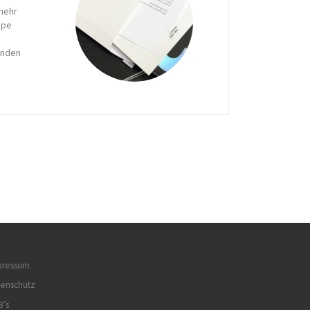
 mehr
ppe
enden
pressum
tenschutz
B’s