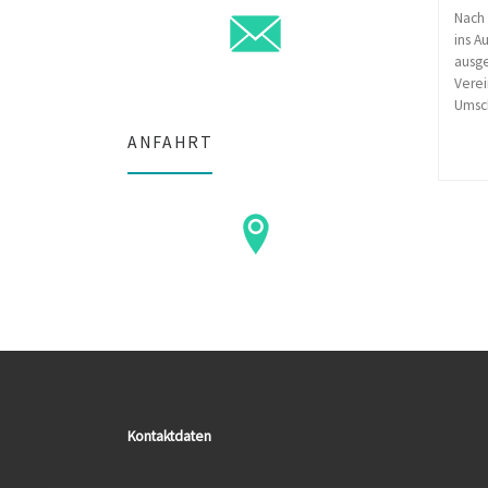
Nach 
ins A
ausge
Vere
Umsch
ANFAHRT
Kontaktdaten