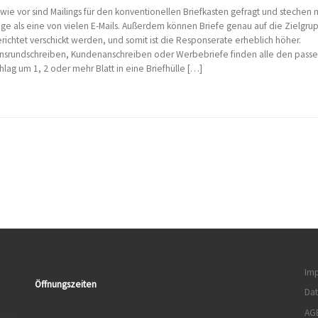
wie vor sind Mailings für den konventionellen Briefkasten gefragt und stechen
uge als eine von vielen E-Mails. Außerdem können Briefe genau auf die Zielgru
richtet verschickt werden, und somit ist die Responserate erheblich höher.
insrundschreiben, Kundenanschreiben oder Werbebriefe finden alle den pass
lag um 1, 2 oder mehr Blatt in eine Briefhülle […]
Im
Öffnungszeiten
Da
AG