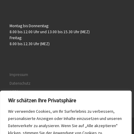
Montag bis Donnerstag:
8.00 bis 12.00 Uhr und 13.00 bis 15.30 Uhr (MEZ)
Freitag:
8.00 bis 12.30 Uhr (MEZ)
Impressum
Datenschutz
AGB’s
Wir schätzen Ihre Privatsphäre
Wir verwenden Cookies, um Ihr Surferlebnis zu verbessern,
personalisierte Anzeigen oder Inhalte einzusetzen und unseren
Datenverkehr zu analysieren. Wenn Sie auf „Alle akzeptieren"
© 2026
Druckerei & Verlag K. Urlaub GmbH
– Alle Rechte
klicken, stimmen Sie der Anwendung von Cookies zu.
vorbehalten